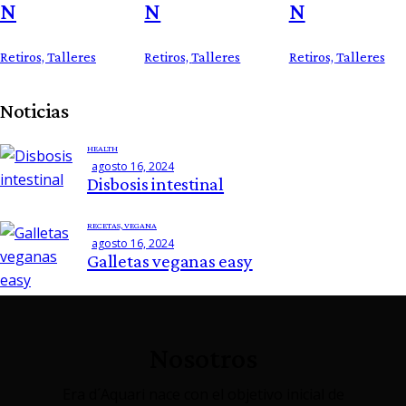
N
N
N
Retiros,
Talleres
Retiros,
Talleres
Retiros,
Talleres
Noticias
HEALTH
agosto 16, 2024
Disbosis intestinal
RECETAS,
VEGANA
agosto 16, 2024
Galletas veganas easy
Nosotros
Era d´Aquari nace con el objetivo inicial de