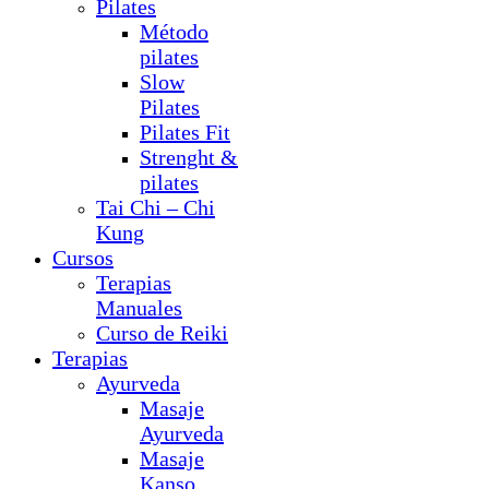
Pilates
Método
pilates
Slow
Pilates
Pilates Fit
Strenght &
pilates
Tai Chi – Chi
Kung
Cursos
Terapias
Manuales
Curso de Reiki
Terapias
Ayurveda
Masaje
Ayurveda
Masaje
Kanso