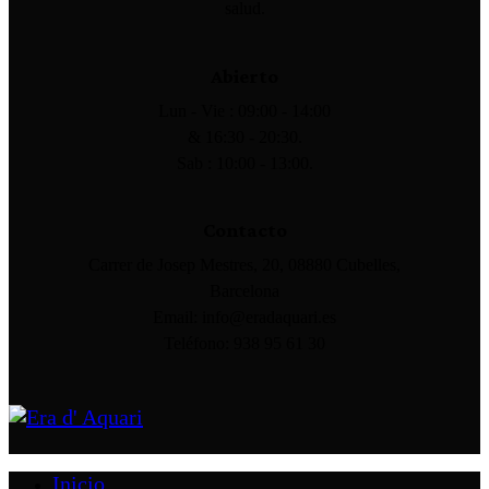
salud.
Abierto
Lun - Vie : 09:00 - 14:00
& 16:30 - 20:30.
Sab : 10:00 - 13:00.
Contacto
Carrer de Josep Mestres, 20, 08880 Cubelles,
Barcelona
Email: info@eradaquari.es
Teléfono: 938 95 61 30
Inicio