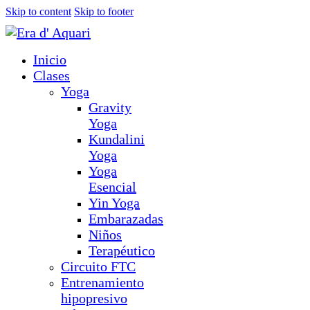
Skip to content
Skip to footer
Inicio
Clases
Yoga
Gravity
Yoga
Kundalini
Yoga
Yoga
Esencial
Yin Yoga
Embarazadas
Niños
Terapéutico
Circuito FTC
Entrenamiento
hipopresivo