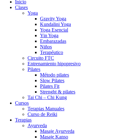
Inicio
Clases
Yoga
Gravity Yoga
Kundalini Yoga
Yoga Esencial
Yin Yoga
Embarazadas
Niños
Terapéutico
Circuito FTC
Entrenamiento hipopresivo
Pilates
Método pilates
Slow Pilates
Pilates Fit
Strenght & pilates
Tai Chi – Chi Kung
Cursos
Terapias Manuales
Curso de Reiki
Terapias
Ayurveda
Masaje Ayurveda
Masaje Kanso