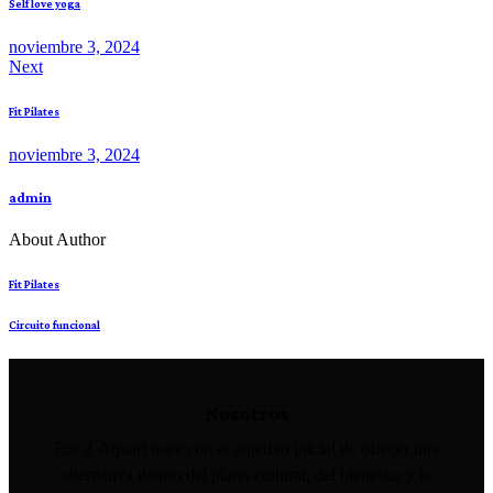
Self love yoga
noviembre 3, 2024
Next
Fit Pilates
noviembre 3, 2024
admin
About Author
Fit Pilates
Circuito funcional
Nosotros
Era d´Aquari nace con el objetivo inicial de ofrecer una
alternativa dentro del plano cultural, del bienestar y la