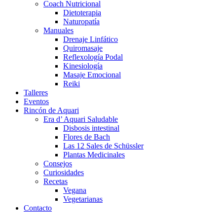
Coach Nutricional
Dietoterapia
Naturopatía
Manuales
Drenaje Linfático
Quiromasaje
Reflexología Podal
Kinesiología
Masaje Emocional
Reiki
Talleres
Eventos
Rincón de Aquari
Era d’ Aquari Saludable
Disbosis intestinal
Flores de Bach
Las 12 Sales de Schüssler
Plantas Medicinales
Consejos
Curiosidades
Recetas
Vegana
Vegetarianas
Contacto