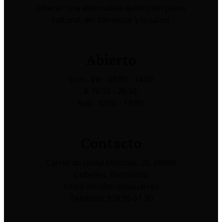
ofrecer una alternativa dentro del plano
cultural, del bienestar y la salud.
Abierto
Lun - Vie : 09:00 - 14:00
& 16:30 - 20:30.
Sab : 10:00 - 13:00.
Contacto
Carrer de Josep Mestres, 20, 08880
Cubelles, Barcelona
Email: info@eradaquari.es
Teléfono: 938 95 61 30